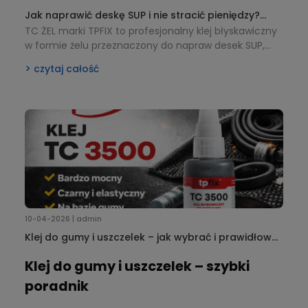
Jak naprawić deskę SUP i nie stracić pieniędzy?
Większość użytkowników robi ten sam błąd
TC ŻEL marki TPFIX to profesjonalny klej błyskawiczny
w formie żelu przeznaczony do napraw desek SUP,
metalu, szyb, tworzyw sztucznych i wielu innych
czytaj całość
materiałów. Dzięki formule „niepłynącej” klej nie
spływa z powierzchni, zapewnia precyzyjną aplikację
oraz bardzo mocne i trwałe połączenie. Idealny do
szybkich napraw w domu, warsztacie oraz podczas
aktywności outdoorowych. Sprawdź, jak skutecznie
naprawić deskę SUP i dlaczego klej w żelu sprawdza
się lepiej od zwykłych klejów błyskawicznych.
10-04-2026 | admin
Klej do gumy i uszczelek – jak wybrać i prawidłowo
używać? Przewodnik na przykładzie TC 3500
Klej do gumy i uszczelek – szybki
poradnik