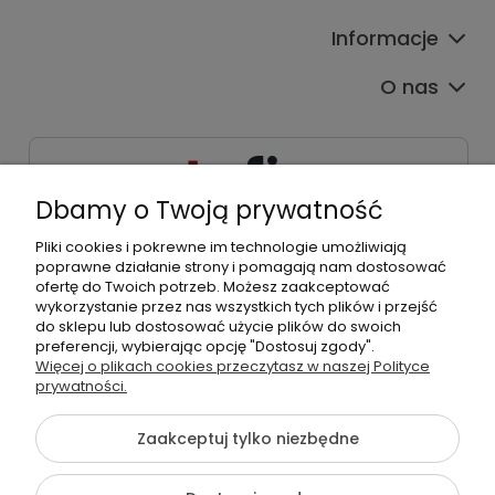
Informacje
O nas
Dbamy o Twoją prywatność
Pliki cookies i pokrewne im technologie umożliwiają
533539538
poprawne działanie strony i pomagają nam dostosować
kontakt@tpfix.pl
ofertę do Twoich potrzeb. Możesz zaakceptować
wykorzystanie przez nas wszystkich tych plików i przejść
do sklepu lub dostosować użycie plików do swoich
preferencji, wybierając opcję "Dostosuj zgody".
Więcej o plikach cookies przeczytasz w naszej Polityce
©2026 Wszelkie Prawa Zastrzeżone | tpfix.pl
prywatności.
Szablon Flex by
Ecommercy
Zaakceptuj tylko niezbędne