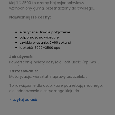
Klej TC 3500 to czarny klej cyjanoakrylowy
wzmocniony gumą, przeznaczony do trwałego
łączenia elementów narażonych na drgania i
Najważniejsze cechy:
naprężenia. Sprawdza się szczególnie przy klejeniu
gumy, uszczelek, O-ringów, metalu oraz tworzyw
sztucznych.
elastyczne i trwałe połączenie
odporność na wibracje
szybkie wiązanie: 6–60 sekund
lepkość: 3000–3500 cps
Jak używać:
Powierzchnię należy oczyścić i odtłuścić (np. WS-
2000), następnie nałożyć cienką warstwę kleju i
Zastosowanie:
połączyć elementy. Docisnąć przez kilka sekund.
Motoryzacja, warsztat, naprawy uszczelek,
Pełna wytrzymałość uzyskiwana jest po 24
elementów gumowych i plastikowych.
godzinach. W trudnych przypadkach można użyć
To rozwiązanie dla osób, które potrzebują mocnego,
primera lub aktywatora.
ale jednocześnie elastycznego kleju do
wymagających zastosowań.
czytaj całość