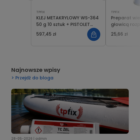
TPFIX
TPFIX
KLEJ METAKRYLOWY WS-364
Preparat wie
50 g 10 sztuk + PISTOLET
głowicą roz
/WYCISKACZ WS-14 HPK +
400 ml WEKE
597,45 zł
25,66 zł
DYSZA WS-17 10 sztuk
Najnowsze wpisy
Przejdź do bloga
28-05-2026 | admin