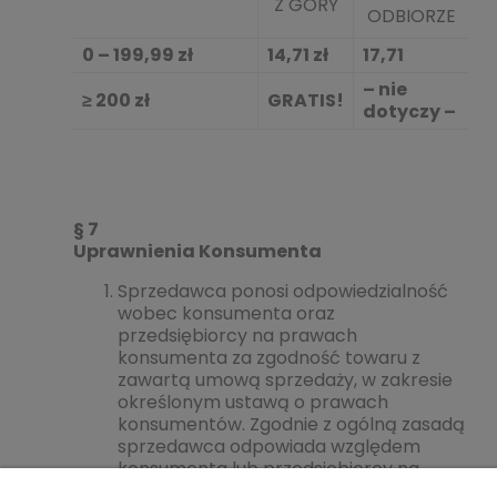
Z GÓRY
ODBIORZE
0 – 199,99 zł
14,71 zł
17,71
– nie
≥ 200 zł
GRATIS!
dotyczy –
§ 7
Uprawnienia Konsumenta
Sprzedawca ponosi odpowiedzialność
wobec konsumenta oraz
przedsiębiorcy na prawach
konsumenta za zgodność towaru z
zawartą umową sprzedaży, w zakresie
określonym ustawą o prawach
konsumentów. Zgodnie z ogólną zasadą
sprzedawca odpowiada względem
konsumenta lub przedsiębiorcy na
prawach konsumenta na zasadach