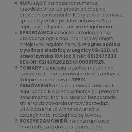
KUPUJĄCY
oznacza konsumenta,
przedsiębiorcę lub przedsiębiorcę na
prawach konsumenta, który zawiera umowę
sprzedaży w Sklepie Internetowym 8a.pl;
kupujący jest jednocześnie usługobiorcą.
SPRZEDAWCA
oznacza przedsiębiorcę
prowadzącego sklep internetowy objęty
niniejszym regulaminem, tj.
Progres Spółka
Cywilna z siedzibą w Legnicy 59-220, ul.
Jaworzyńska 10A lok.5 NIP: 6912477232,
REGON: 021428262 BDO: 000511925.
TOWARY
oznaczają wszelkie materialne
rzeczy ruchome oferowane do sprzedaży w
Sklepie Internetowym
TPFIX
.
ZAMÓWIENIE
oznacza oświadczenie woli
kupującego lub przedsiębiorcy na prawach
konsumenta, które w sposób bezpośredni
zmierza do zawarcia umowy sprzedaży.
Oświadczenie to winno zawierać w
szczególności rodzaj i liczbę towaru.
KOSZYK ZAMÓWIEŃ
oznacza aplikację
informatyczną dostępną na stronie