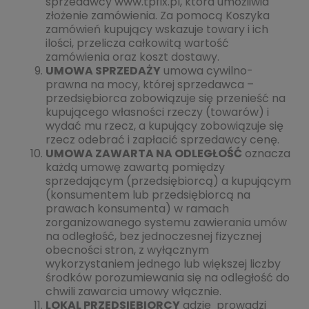
sprzedawcy www.tpfix.pl, która umożliwia
złożenie zamówienia. Za pomocą Koszyka
zamówień kupujący wskazuje towary i ich
ilości, przelicza całkowitą wartość
zamówienia oraz koszt dostawy.
UMOWA SPRZEDAŻY
umowa cywilno-
prawna na mocy, której sprzedawca –
przedsiębiorca zobowiązuje się przenieść na
kupującego własności rzeczy (towarów) i
wydać mu rzecz, a kupujący zobowiązuje się
rzecz odebrać i zapłacić sprzedawcy cenę.
UMOWA ZAWARTA NA ODLEGŁOŚĆ
oznacza
każdą umowę zawartą pomiędzy
sprzedającym (przedsiębiorcą) a kupującym
(konsumentem lub przedsiębiorcą na
prawach konsumenta) w ramach
zorganizowanego systemu zawierania umów
na odległość, bez jednoczesnej fizycznej
obecności stron, z wyłącznym
wykorzystaniem jednego lub większej liczby
środków porozumiewania się na odległość do
chwili zawarcia umowy włącznie.
LOKAL PRZEDSIĘBIORCY
gdzie prowadzi