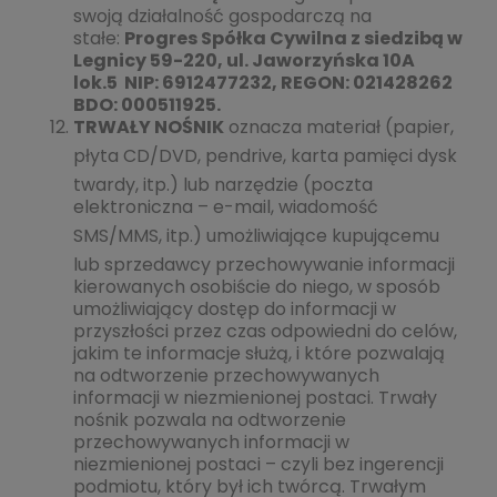
swoją działalność gospodarczą na
stałe:
Progres Spółka Cywilna z siedzibą w
Legnicy 59-220, ul. Jaworzyńska 10A
lok.5 NIP: 6912477232, REGON: 021428262
BDO: 000511925.
TRWAŁY NOŚNIK
oznacza materiał (papier,
płyta CD/
DVD
, pendrive, karta pamięci dysk
twardy, itp.) lub narzędzie (poczta
elektroniczna – e-mail, wiadomość
SMS/
MMS
, itp.) umożliwiające kupującemu
lub sprzedawcy przechowywanie informacji
kierowanych osobiście do niego, w sposób
umożliwiający dostęp do informacji w
przyszłości przez czas odpowiedni do celów,
jakim te informacje służą, i które pozwalają
na odtworzenie przechowywanych
informacji w niezmienionej postaci. Trwały
nośnik pozwala na odtworzenie
przechowywanych informacji w
niezmienionej postaci – czyli bez ingerencji
podmiotu, który był ich twórcą. Trwałym