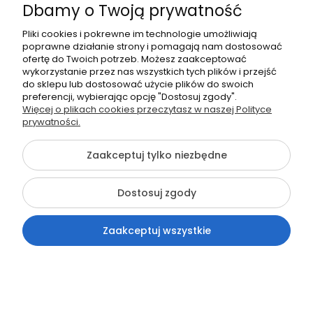
Dbamy o Twoją prywatność
określonych w ustawie o prawach
konsumenta, jeżeli sprzedany towar nie
Pliki cookies i pokrewne im technologie umożliwiają
spełnia warunków zgodności towaru z
poprawne działanie strony i pomagają nam dostosować
umową, szczegółowo określonych
ofertę do Twoich potrzeb. Możesz zaakceptować
przepisami art. 43b ust. 1 i 2 ustawy o
wykorzystanie przez nas wszystkich tych plików i przejść
prawach konsumenta.
do sklepu lub dostosować użycie plików do swoich
W przypadku stwierdzenia niezgodności
preferencji, wybierając opcję "Dostosuj zgody".
towaru z umową przed upływem okresu
Więcej o plikach cookies przeczytasz w naszej Polityce
odpowiedzialności sprzedawcy, tj.
prywatności.
dwóch lat od wydania towaru,
konsument lub przedsiębiorca na
Zaakceptuj tylko niezbędne
prawach konsumenta jest zobowiązany
zawiadomić sprzedawcę o zaistniałej
sytuacji, wedle własnego wyboru:
Dostosuj zgody
poprzez wypełnienie formularza
reklamacyjnego dostępnego on-
Zaakceptuj wszystkie
line pod adresem
https://tpfix.pl/pl/i/Zwroty-i-
reklamacje/7
termin rozpatrzenia
reklamacji 14 dni
Kontakt
Szukaj
Konto
Koszyk
wysyłając lub dostarczając