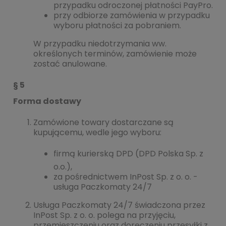
przypadku odroczonej płatności PayPro.
przy odbiorze zamówienia w przypadku
wyboru płatności za pobraniem.
W przypadku niedotrzymania ww.
określonych terminów, zamówienie może
zostać anulowane.
§ 5
Forma dostawy
Zamówione towary dostarczane są
kupującemu, wedle jego wyboru:
firmą kurierską
DPD
(
DPD
Polska Sp. z
o.o.),
za pośrednictwem InPost Sp. z o. o. -
usługa Paczkomaty 24/7
Usługa Paczkomaty 24/7 świadczona przez
InPost Sp. z o. o. polega na przyjęciu,
przemieszczeniu oraz doręczeniu przesyłki z