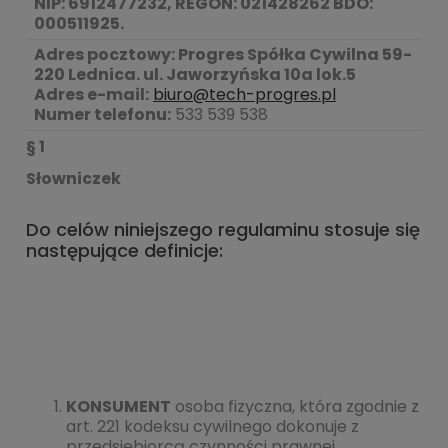
NIP: 6912477232, REGON: 021428262 BDO:
000511925.
Adres pocztowy: Progres Spółka Cywilna 59-
220 Lednica. ul. Jaworzyńska 10a lok.5
Adres e-mail:
biuro@tech-progres.pl
Numer telefonu:
533 539 538
§ 1
Słowniczek
Do celów niniejszego regulaminu stosuje się
następujące definicje:
KONSUMENT
osoba fizyczna, która zgodnie z
art. 221 kodeksu cywilnego dokonuje z
przedsiębiorcą czynności prawnej