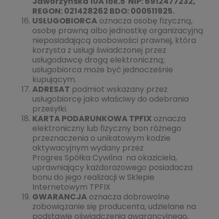
Jaworzyńska 10A lok.5 NIP: 6912477232,
REGON: 021428262 BDO: 000511925.
USŁUGOBIORCA
oznacza osobę fizyczną,
osobę prawną albo jednostkę organizacyjną
nieposiadającą osobowości prawnej, która
korzysta z usługi świadczonej przez
usługodawcę drogą elektroniczną;
usługobiorca może być jednocześnie
kupującym.
ADRESAT
podmiot wskazany przez
usługobiorcę jako właściwy do odebrania
przesyłki.
KARTA PODARUNKOWA TPFIX
oznacza
elektroniczny lub fizyczny bon różnego
przeznaczenia o unikatowym kodzie
aktywacyjnym wydany przez
Progres Spółka Cywilna na okaziciela,
uprawniający każdorazowego posiadacza
bonu do jego realizacji w Sklepie
Internetowym TPFIX
GWARANCJA
oznacza dobrowolne
zobowiązanie się producenta, udzielane na
podstawie oświadczenia gwarancyjnego,