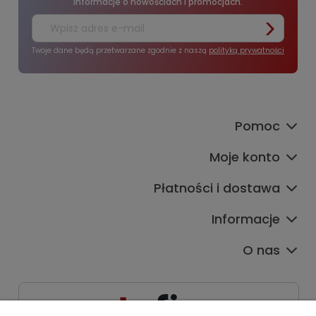
informacje o nowościach i promocjach.
Twoje dane będą przetwarzane zgodnie z naszą
polityką prywatności
Pomoc
Moje konto
Płatności i dostawa
Informacje
O nas