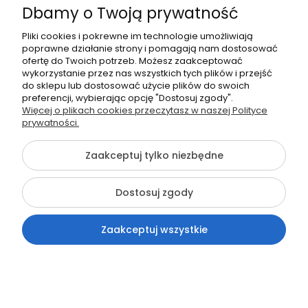
Dbamy o Twoją prywatność
Pliki cookies i pokrewne im technologie umożliwiają
533539538
poprawne działanie strony i pomagają nam dostosować
kontakt@tpfix.pl
ofertę do Twoich potrzeb. Możesz zaakceptować
wykorzystanie przez nas wszystkich tych plików i przejść
do sklepu lub dostosować użycie plików do swoich
preferencji, wybierając opcję "Dostosuj zgody".
Więcej o plikach cookies przeczytasz w naszej Polityce
©2026 Wszelkie Prawa Zastrzeżone | tpfix.pl
prywatności.
Szablon Flex by
Ecommercy
Zaakceptuj tylko niezbędne
Dostosuj zgody
Pokaż pełną wersję strony
Zaakceptuj wszystkie
Sklep internetowy Shoper.pl
Kontakt
Szukaj
Konto
Koszyk