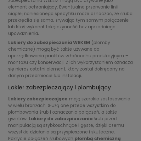
zabezpieczania WEKEM mogą być używane jako
element ochraniający. Ewentualne przerwanie linii
ciągłej naniesionego specyfiku może oznaczać, że śruba
przekręciła się sama, zrywając tym samym połączenie
lub ktoś wykonał taką czynność bez uprzedniego
upoważnienia.
Lakiery do zabezpieczania WEKEM
(plomby
chemiczne) mogą być także używane do
uporządkowania punktów w łańcuchu produkcyjnym –
montażu czy konserwacji. Z ich wykorzystaniem oznacza
się nieraz ostatni element, który został dokręcony na
danym przedmiocie lub instalacji.
Lakier zabezpieczający i plombujący
Lakiery zabezpieczające
mają szerokie zastosowanie
w wielu branżach. Służą one przede wszystkim do
plombowania śrub i oznaczania połączeń, a także
gwintów.
Lakiery do zabezpieczania
śrub przed
manipulacją są szybkoschnące i gęste, dzięki czemu
wszystkie działania są przyspieszone i skuteczne.
Pokrycie połączeń śrubowych
plombą chemiczną