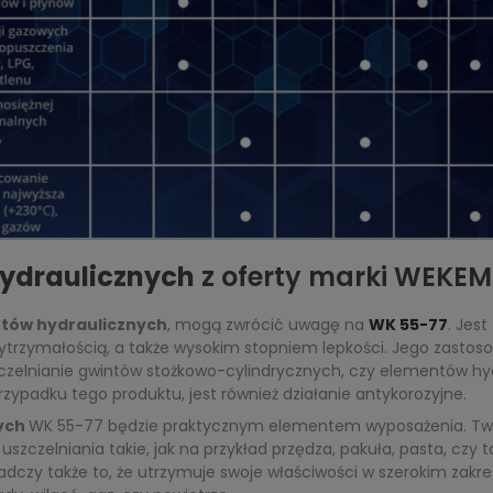
hydraulicznych
z oferty marki WEKEM
ntów hydraulicznych
, mogą zwrócić uwagę na
WK 55-77
. Jest
wytrzymałością, a także wysokim stopniem lepkości. Jego zastosow
szczelnianie gwintów stożkowo-cylindrycznych, czy elementów h
zypadku tego produktu, jest również działanie antykorozyjne.
nych
WK 55-77 będzie praktycznym elementem wyposażenia. Two
szczelniania takie, jak na przykład przędza, pakuła, pasta, czy 
dczy także to, że utrzymuje swoje właściwości w szerokim zakre