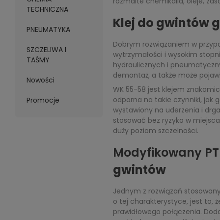
rozmaite chemikalia, oleje, zasa
TECHNICZNA
Klej do gwintów
PNEUMATYKA
Dobrym rozwiązaniem w przy
SZCZELIWA I
wytrzymałości i wysokim stopni
TAŚMY
hydraulicznych i pneumatycznyc
demontaż, a także może pojawić
Nowości
WK 55-58 jest klejem znakomic
odporna na takie czynniki, jak 
Promocje
wystawiony na uderzenia i drg
stosować bez ryzyka w miejsca
duży poziom szczelności.
Modyfikowany PT
gwintów
Jednym z rozwiązań stosowany
o tej charakterystyce, jest to
prawidłowego połączenia. Dodat