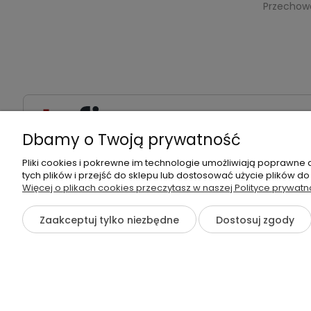
Przechow
533539538
kontakt@t
Dbamy o Twoją prywatność
Pliki cookies i pokrewne im technologie umożliwiają poprawne
tych plików i przejść do sklepu lub dostosować użycie plików do
Więcej o plikach cookies przeczytasz w naszej Polityce prywatn
©2026 Wszelkie Prawa Zastrzeżone | tpfix.pl
Zaakceptuj tylko niezbędne
Dostosuj zgody