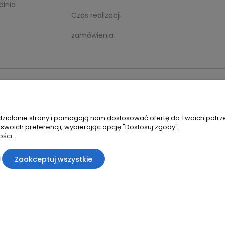
alnia
Czas realizacji
zamówienia
pfix.pl
 działanie strony i pomagają nam dostosować ofertę do Twoich potr
 swoich preferencji, wybierając opcję "Dostosuj zgody".
ości.
Sklep internetowy Shoper.pl
Zaakceptuj wszystkie