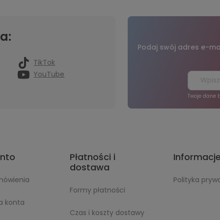
a:
Podaj swój adres e-mai
TikTok
YouTube
Twoje dane 
onto
Płatności i
Informacj
dostawa
mówienia
Polityka pryw
Formy płatności
a konta
Czas i koszty dostawy