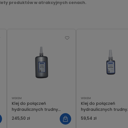
lety produktów w atrakcyjnych cenach.
WEKEM
WEKEM
Klej do połączeń
Klej do połączeń
hydraulicznych trudny
hydraulicznych trudny
demontaż 250ml WEKEM WK
demontaż 50ml WEKE
245,50 zł
59,54 zł
66 86
66 86