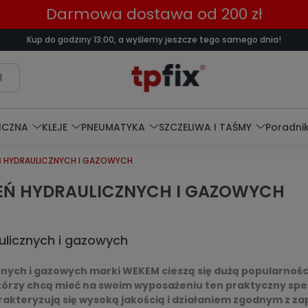
Darmowa dostawa od 200 zł
Kup do godziny 13:00, a wyślemy jeszcze tego samego dnia!
l
ICZNA
KLEJE
PNEUMATYKA
SZCZELIWA I TAŚMY
Poradnik
Ń HYDRAULICZNYCH I GAZOWYCH
ZEŃ HYDRAULICZNYCH I GAZOWYCH
ulicznych i gazowych
znych i gazowych marki WEKEM cieszą się dużą popularnoś
órzy chcą mieć na swoim wyposażeniu ten praktyczny specy
kteryzują się wysoką jakością i działaniem zgodnym z za