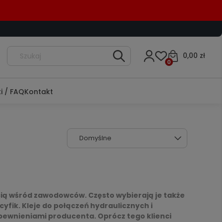
0,00 zł
0
i / FAQ
Kontakt
cią wśród zawodowców. Często wybierają je także
fik. Kleje do połączeń hydraulicznych i
pewnieniami producenta. Oprócz tego klienci