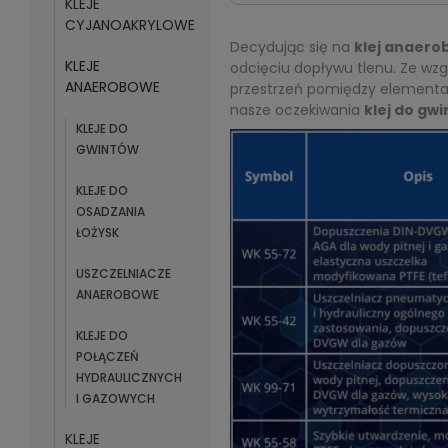
KLEJE
CYJANOAKRYLOWE
Decydując się na
klej anaero
KLEJE
odcięciu dopływu tlenu. Ze wzg
ANAEROBOWE
przestrzeń pomiędzy elementami
nasze oczekiwania
klej do gw
KLEJE DO
GWINTÓW
KLEJE DO
OSADZANIA
ŁOŻYSK
USZCZELNIACZE
ANAEROBOWE
KLEJE DO
POŁĄCZEŃ
HYDRAULICZNYCH
I GAZOWYCH
KLEJE