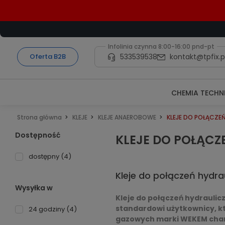
Infolinia czynna 8:00-16:00 pnd-pt
533539538
kontakt@tpfix.p
Oferta B2B
CHEMIA TECHN
Strona główna
KLEJE
KLEJE ANAEROBOWE
KLEJE DO POŁĄCZE
Dostępność
KLEJE DO POŁĄC
dostępny
(4)
Kleje do połączeń hydra
Wysyłka w
Kleje do połączeń hydraulic
standardowi użytkownicy, kt
24 godziny
(4)
gazowych marki WEKEM chara