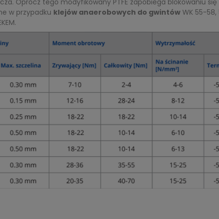
ącza. Oprócz tego modyfikowany PTFE zapobiega blokowaniu się 
ane w przypadku
klejów anaerobowych do gwintów
WK 55-58, 
EKEM.