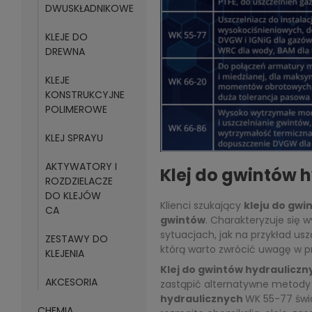
DWUSKŁADNIKOWE
KLEJE DO
DREWNA
KLEJE
KONSTRUKCYJNE
POLIMEROWE
KLEJ SPRAYU
AKTYWATORY I
Klej do gwintów 
ROZDZIELACZE
DO KLEJÓW
Klienci szukający
kleju do gwi
CA
gwintów
. Charakteryzuje się 
sytuacjach, jak na przykład u
ZESTAWY DO
którą warto zwrócić uwagę w pr
KLEJENIA
Klej do gwintów hydraulicz
AKCESORIA
zastąpić alternatywne metody u
hydraulicznych
WK 55-77 świa
CHEMIA