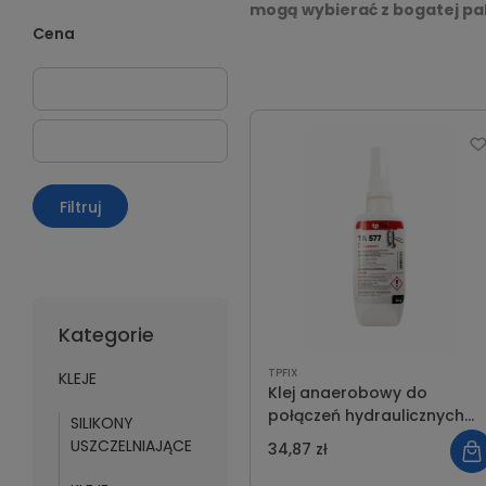
mogą wybierać z bogatej pa
Cena
Filtruj
Kategorie
TPFIX
KLEJE
Klej anaerobowy do
połączeń hydraulicznych
SILIKONY
50g TA-577-050
USZCZELNIAJĄCE
34,87 zł