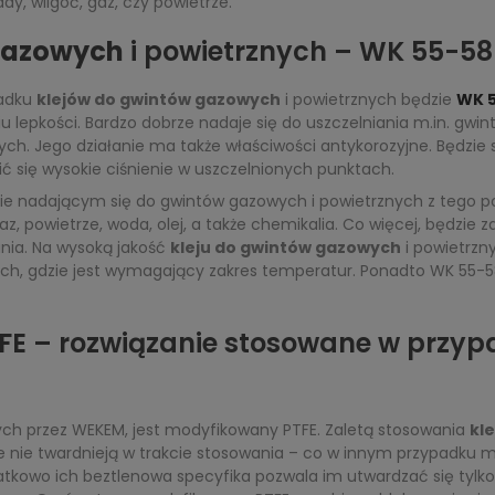
dy, wilgoć, gaz, czy powietrze.
 gazowych
i powietrznych – WK 55-58
padku
klejów do gwintów gazowych
i powietrznych będzie
WK 
u lepkości. Bardzo dobrze nadaje się do uszczelniania m.in. gw
h. Jego działanie ma także właściwości antykorozyjne. Będzie s
 się wysokie ciśnienie w uszczelnionych punktach.
ie nadającym się do gwintów gazowych i powietrznych z tego pow
gaz, powietrze, woda, olej, a także chemikalia. Co więcej, będzi
ania. Na wysoką jakość
kleju do gwintów gazowych
i powietrzn
ch, gdzie jest wymagający zakres temperatur. Ponadto WK 55-58
FE – rozwiązanie stosowane w przy
ch przez WEKEM, jest modyfikowany PTFE. Zaletą stosowania
kl
, że nie twardnieją w trakcie stosowania – co w innym przypadku
kowo ich beztlenowa specyfika pozwala im utwardzać się tylko w