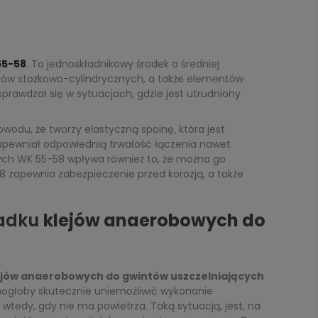
55-58
. To jednoskładnikowy środek o średniej
intów stożkowo-cylindrycznych, a także elementów
prawdzał się w sytuacjach, gdzie jest utrudniony
odu, że tworzy elastyczną spoinę, która jest
e zapewniał odpowiednią trwałość łączenia nawet
ych WK 55-58 wpływa również to, że można go
 zapewnia zabezpieczenie przed korozją, a także
padku
klejów anaerobowych do
ejów anaerobowych do gwintów uszczelniających
 mogłoby skutecznie uniemożliwić wykonanie
tedy, gdy nie ma powietrza. Taką sytuacją, jest, na