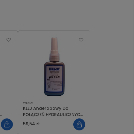
WEKEM
KLEJ Anaerobowy Do
POŁĄCZEŃ HYDRAULICZNYCH
M WK
GWINTOWANYCH
59,54 zł
USZCZELNIACZ Wekem