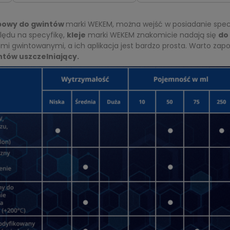
bowy do gwintów
marki WEKEM, można wejść w posiadanie specy
lędu na specyfikę,
kleje
marki WEKEM znakomicie nadają się
do
 gwintowanymi, a ich aplikacja jest bardzo prosta. Warto zapo
intów uszczelniający.