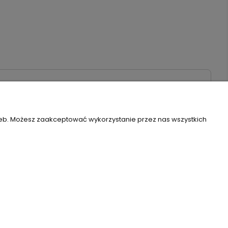
zeb. Możesz zaakceptować wykorzystanie przez nas wszystkich
Szablon Flex by
Ecommercy