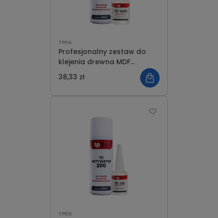
TPFIX
Profesjonalny zestaw do
klejenia drewna MDF
aktywator+ klej błyskawicz.
38,33 zł
50g
TPFIX