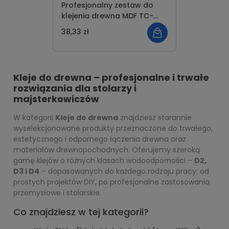
Profesjonalny zestaw do
klejenia drewna MDF TC-
PZD-120-050 50g
38,33 zł
Kleje do drewna – profesjonalne i trwałe
rozwiązania dla stolarzy i
majsterkowiczów
W kategorii
Kleje do drewna
znajdziesz starannie
wyselekcjonowane produkty przeznaczone do trwałego,
estetycznego i odpornego łączenia drewna oraz
materiałów drewnopochodnych. Oferujemy szeroką
gamę klejów o różnych klasach wodoodporności –
D2,
D3 i D4
– dopasowanych do każdego rodzaju pracy: od
prostych projektów DIY, po profesjonalne zastosowania
przemysłowe i stolarskie.
Co znajdziesz w tej kategorii?