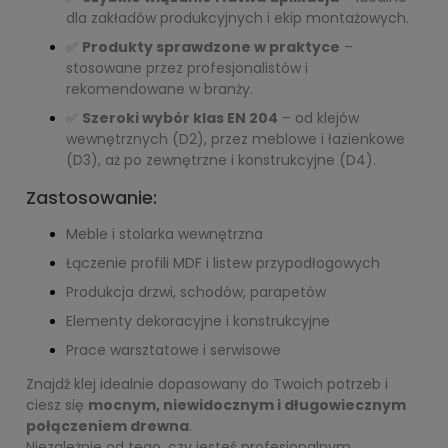
dla zakładów produkcyjnych i ekip montażowych.
✅
Produkty sprawdzone w praktyce
–
stosowane przez profesjonalistów i
rekomendowane w branży.
✅
Szeroki wybór klas EN 204
– od klejów
wewnętrznych (D2), przez meblowe i łazienkowe
(D3), aż po zewnętrzne i konstrukcyjne (D4).
Zastosowanie:
Meble i stolarka wewnętrzna
Łączenie profili MDF i listew przypodłogowych
Produkcja drzwi, schodów, parapetów
Elementy dekoracyjne i konstrukcyjne
Prace warsztatowe i serwisowe
Znajdź klej idealnie dopasowany do Twoich potrzeb i
ciesz się
mocnym, niewidocznym i długowiecznym
połączeniem drewna
.
Niezależnie od tego, czy jesteś profesjonalnym