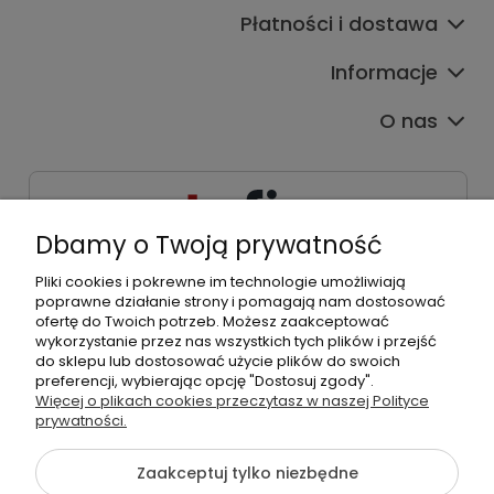
Płatności i dostawa
Informacje
O nas
Dbamy o Twoją prywatność
Pliki cookies i pokrewne im technologie umożliwiają
533539538
poprawne działanie strony i pomagają nam dostosować
kontakt@tpfix.pl
ofertę do Twoich potrzeb. Możesz zaakceptować
wykorzystanie przez nas wszystkich tych plików i przejść
do sklepu lub dostosować użycie plików do swoich
preferencji, wybierając opcję "Dostosuj zgody".
Więcej o plikach cookies przeczytasz w naszej Polityce
©2026 Wszelkie Prawa Zastrzeżone | tpfix.pl
prywatności.
Szablon Flex by
Ecommercy
Zaakceptuj tylko niezbędne