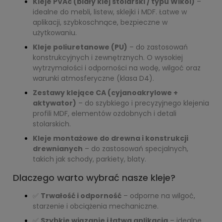
Kleje PVAc (biały klej stolarski / typu Wikol)
–
idealne do mebli, listew, sklejki i MDF. Łatwe w
aplikacji, szybkoschnące, bezpieczne w
użytkowaniu.
Kleje poliuretanowe (PU)
– do zastosowań
konstrukcyjnych i zewnętrznych. O wysokiej
wytrzymałości i odporności na wodę, wilgoć oraz
warunki atmosferyczne (klasa D4).
Zestawy klejące CA (cyjanoakrylowe +
aktywator)
– do szybkiego i precyzyjnego klejenia
profili MDF, elementów ozdobnych i detali
stolarskich.
Kleje montażowe do drewna i konstrukcji
drewnianych
– do zastosowań specjalnych,
takich jak schody, parkiety, blaty.
Dlaczego warto wybrać nasze kleje?
✅
Trwałość i odporność
– odporne na wilgoć,
starzenie i obciążenia mechaniczne.
✅
Szybkie wiązanie i łatwa aplikacja
– idealne