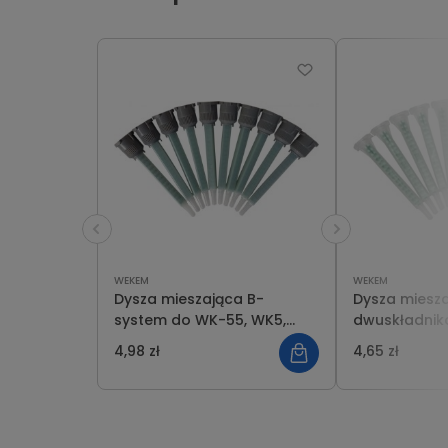
WEKEM
WEKEM
Dysza mieszająca B-
Dysza miesza
system do WK-55, WK5,
dwuskładnikow
WS-362-025 WEKEM WS-17B
364-050, WS
4,98 zł
4,65 zł
WEKEM WS-1