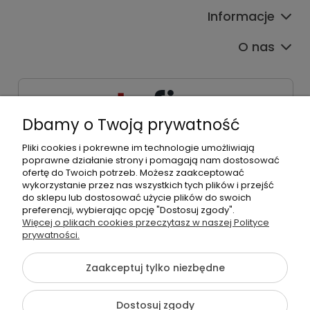
Informacje
O nas
Dbamy o Twoją prywatność
Pliki cookies i pokrewne im technologie umożliwiają
533539538
poprawne działanie strony i pomagają nam dostosować
kontakt@tpfix.pl
ofertę do Twoich potrzeb. Możesz zaakceptować
wykorzystanie przez nas wszystkich tych plików i przejść
do sklepu lub dostosować użycie plików do swoich
preferencji, wybierając opcję "Dostosuj zgody".
Więcej o plikach cookies przeczytasz w naszej Polityce
©2026 Wszelkie Prawa Zastrzeżone | tpfix.pl
prywatności.
Szablon Flex by
Ecommercy
Zaakceptuj tylko niezbędne
Dostosuj zgody