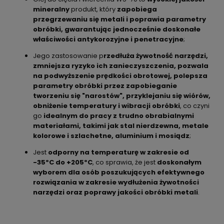
mineralny
produkt, który
zapobiega
przegrzewaniu się metali i poprawia parametry
obróbki, gwarantując jednocześnie doskonałe
właściwości antykorozyjne i penetracyjne
;
Jego zastosowanie p
rzedłuża żywotność narzędzi,
zmniejsza ryzyko ich zanieczyszczenia, pozwala
na podwyższenie prędkości obrotowej, polepsza
parametry obróbki przez zapobieganie
tworzeniu się "narostów", przyklejaniu się wiórów,
obniżenie temperatury i wibracji obróbki
, co czyni
go
idealnym do pracy z trudno obrabialnymi
materiałami, takimi jak stal nierdzewna, metale
kolorowe i szlachetne, aluminium i mosiądz
;
Jest
odporny na temperaturę w zakresie od
-35ºC do +205ºC
, co sprawia, że jest
doskonałym
wyborem dla osób poszukujących efektywnego
rozwiązania w zakresie wydłużenia żywotności
narzędzi oraz poprawy jakości obróbki metali
.