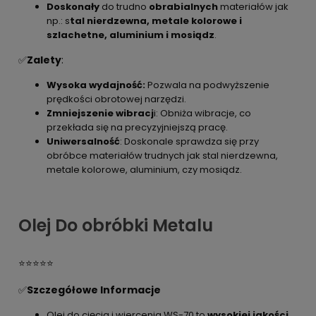
Doskonały
do trudno
obrabialnych
materiałów jak
np.: s
tal nierdzewna, metale kolorowe i
szlachetne, aluminium i mosiądz
.
✅
Zalety
:
Wysoka wydajność:
Pozwala na podwyższenie
prędkości obrotowej narzędzi.
Zmniejszenie wibracj
i: Obniża wibracje, co
przekłada się na precyzyjniejszą pracę.
Uniwersalność
: Doskonale sprawdza się przy
obróbce materiałów trudnych jak stal nierdzewna,
metale kolorowe, aluminium, czy mosiądz.
Olej Do obróbki Metalu
⭐⭐⭐⭐⭐
✅
Szczegółowe Informacje
Olej do cięcia i wiercenia WS-70 to
wysokiej
jakości