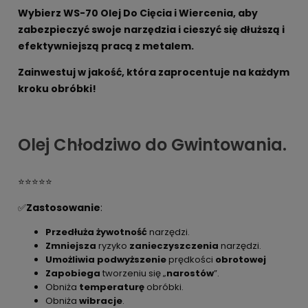
Wybierz WS-70 Olej Do Cięcia i Wiercenia, aby
zabezpieczyć swoje narzędzia i cieszyć się dłuższą i
efektywniejszą pracą z metalem.
Zainwestuj w jakość, która zaprocentuje na każdym
kroku obróbki!
Olej Chłodziwo do Gwintowania.
⭐⭐⭐⭐⭐
✅
Zastosowanie
:
Przedłuża żywotność
narzędzi.
Zmniejsza
ryzyko
zanieczyszczenia
narzędzi.
Umożliwia podwyższenie
prędkości
obrotowej
Zapobiega
tworzeniu się „
narostów
”.
Obniża
temperaturę
obróbki.
Obniża
wibracje
.