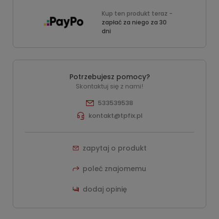
Kup ten produkt teraz -
zapłać za niego za 30
dni
Potrzebujesz pomocy?
Skontaktuj się z nami!
533539538
kontakt@tpfix.pl
zapytaj o produkt
poleć znajomemu
dodaj opinię